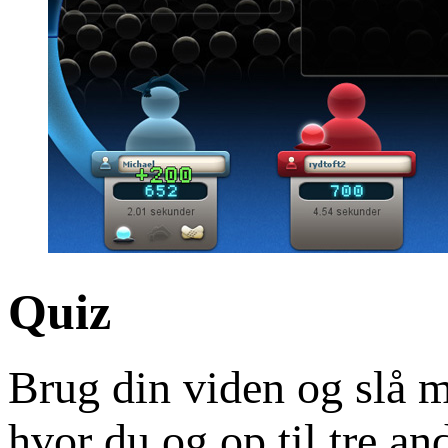
Quiz
Brug din viden og slå m
hvor du og op til tre a