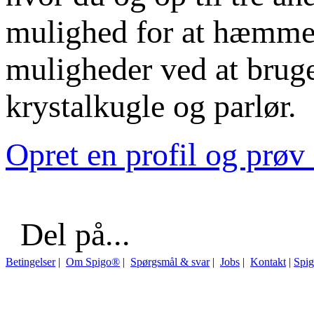
mulighed for at hæmme 
muligheder ved at bruge
krystalkugle og parlør.
Opret en profil og prøv 
Del på...
Betingelser
|
Om Spigo®
|
Spørgsmål & svar
|
Jobs
|
Kontakt
|
Spi