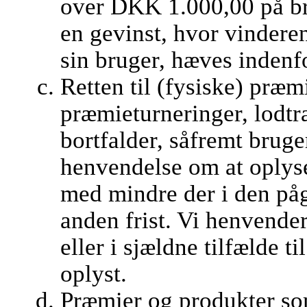
over DKK 1.000,00 på br
en gevinst, hvor vindere
sin bruger, hæves indenf
Retten til (fysiske) præm
præmieturneringer, lodt
bortfalder, såfremt brug
henvendelse om at oplys
med mindre der i den på
anden frist. Vi henvender
eller i sjældne tilfælde t
oplyst.
Præmier og produkter som