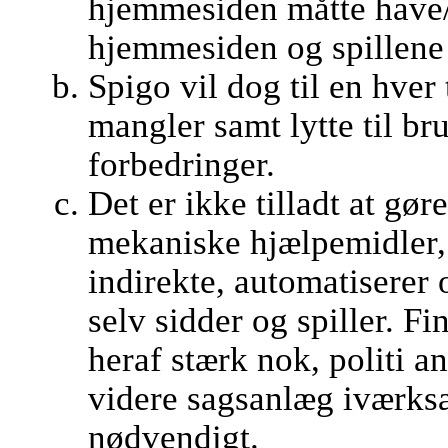
hjemmesiden måtte have/
hjemmesiden og spillene 
Spigo vil dog til en hver t
mangler samt lytte til br
forbedringer.
Det er ikke tilladt at gør
mekaniske hjælpemidler, 
indirekte, automatiserer o
selv sidder og spiller. 
heraf stærk nok, politi a
videre sagsanlæg iværksæ
nødvendigt.