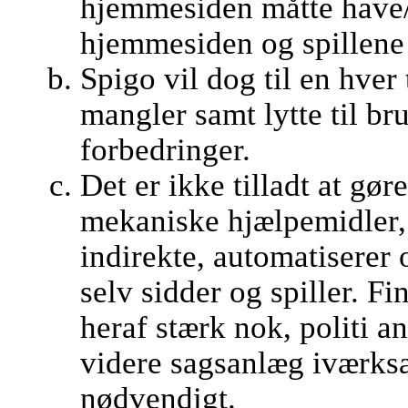
hjemmesiden måtte have/
hjemmesiden og spillene 
Spigo vil dog til en hver t
mangler samt lytte til br
forbedringer.
Det er ikke tilladt at gør
mekaniske hjælpemidler, 
indirekte, automatiserer o
selv sidder og spiller. 
heraf stærk nok, politi a
videre sagsanlæg iværksæ
nødvendigt.