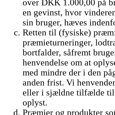
over DKK 1.000,00 på br
en gevinst, hvor vindere
sin bruger, hæves indenf
Retten til (fysiske) præm
præmieturneringer, lodt
bortfalder, såfremt brug
henvendelse om at oplys
med mindre der i den på
anden frist. Vi henvender
eller i sjældne tilfælde t
oplyst.
Præmier og produkter som