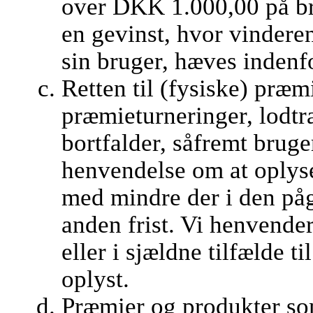
over DKK 1.000,00 på br
en gevinst, hvor vindere
sin bruger, hæves indenf
Retten til (fysiske) præm
præmieturneringer, lodt
bortfalder, såfremt brug
henvendelse om at oplys
med mindre der i den på
anden frist. Vi henvender
eller i sjældne tilfælde t
oplyst.
Præmier og produkter som