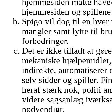
hjemmesiden måtte have/
hjemmesiden og spillene 
Spigo vil dog til en hver t
mangler samt lytte til br
forbedringer.
Det er ikke tilladt at gør
mekaniske hjælpemidler, 
indirekte, automatiserer o
selv sidder og spiller. 
heraf stærk nok, politi a
videre sagsanlæg iværksæ
nødvendigt.