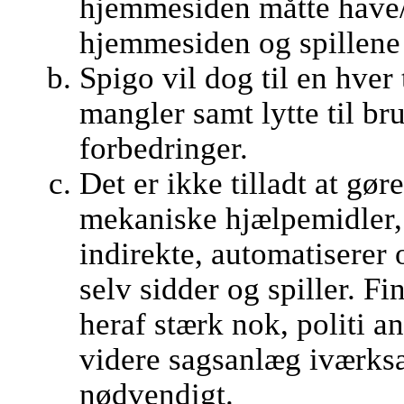
hjemmesiden måtte have/
hjemmesiden og spillene 
Spigo vil dog til en hver t
mangler samt lytte til br
forbedringer.
Det er ikke tilladt at gør
mekaniske hjælpemidler, 
indirekte, automatiserer o
selv sidder og spiller. 
heraf stærk nok, politi a
videre sagsanlæg iværksæ
nødvendigt.