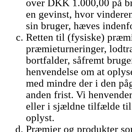
over DKK 1.000,00 på br
en gevinst, hvor vindere
sin bruger, hæves indenf
Retten til (fysiske) præm
præmieturneringer, lodt
bortfalder, såfremt brug
henvendelse om at oplys
med mindre der i den på
anden frist. Vi henvender
eller i sjældne tilfælde t
oplyst.
Præmier og produkter som