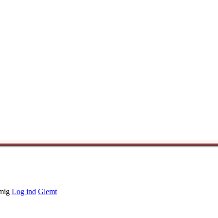
mig
Log ind
Glemt