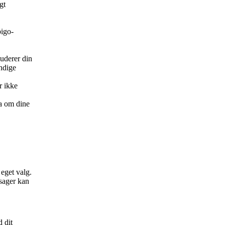
gt
pigo-
luderer din
ndige
r ikke
ta om dine
eget valg.
sager kan
 dit