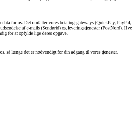
r data for os. Det omfatter vores betalingsgateways (QuickPay, PayPal
udsendelse af e-mails (Sendgrid) og leveringstjenester (PostNord). Hve
dig for at opfylde lige deres opgave.
s, så længe det er nødvendigt for din adgang til vores tjenester.