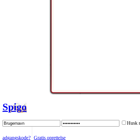
Spigo
Husk 
adgangskode?
Gratis oprettelse