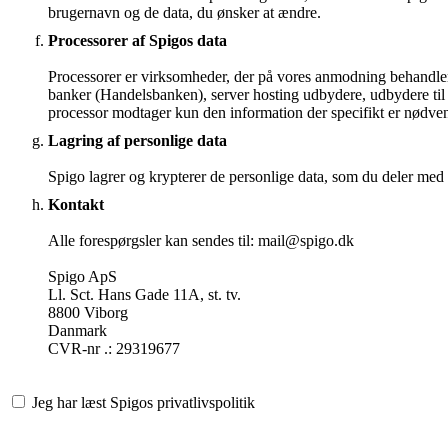
brugernavn og de data, du ønsker at ændre.
Processorer af Spigos data
Processorer er virksomheder, der på vores anmodning behandle
banker (Handelsbanken), server hosting udbydere, udbydere til 
processor modtager kun den information der specifikt er nødven
Lagring af personlige data
Spigo lagrer og krypterer de personlige data, som du deler med o
Kontakt
Alle forespørgsler kan sendes til: mail@spigo.dk
Spigo ApS
Ll. Sct. Hans Gade 11A, st. tv.
8800 Viborg
Danmark
CVR-nr .: 29319677
Jeg har læst Spigos privatlivspolitik