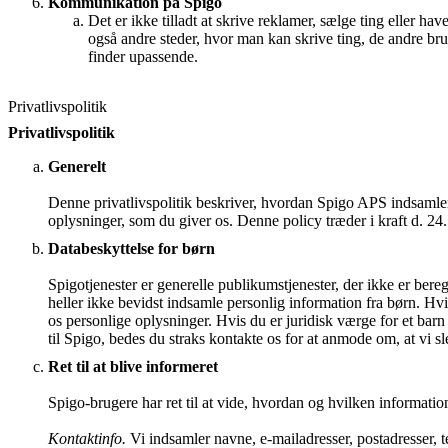
Kommunikation på Spigo
Det er ikke tilladt at skrive reklamer, sælge ting eller ha
også andre steder, hvor man kan skrive ting, de andre brug
finder upassende.
Privatlivspolitik
Privatlivspolitik
Generelt
Denne privatlivspolitik beskriver, hvordan Spigo APS indsamle
oplysninger, som du giver os. Denne policy træder i kraft d. 24
Databeskyttelse for børn
Spigotjenester er generelle publikumstjenester, der ikke er beregn
heller ikke bevidst indsamle personlig information fra børn. Hv
os personlige oplysninger. Hvis du er juridisk værge for et bar
til Spigo, bedes du straks kontakte os for at anmode om, at vi sl
Ret til at blive informeret
Spigo-brugere har ret til at vide, hvordan og hvilken informati
Kontaktinfo.
Vi indsamler navne, e-mailadresser, postadresser,