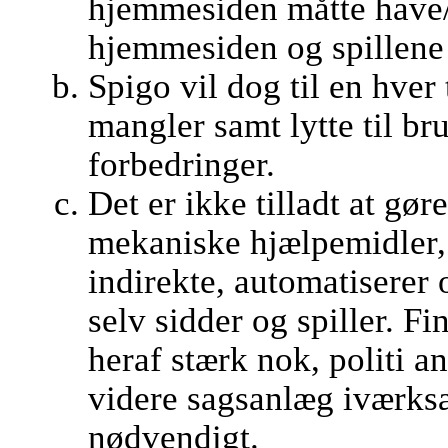
hjemmesiden måtte have/
hjemmesiden og spillene 
Spigo vil dog til en hver t
mangler samt lytte til br
forbedringer.
Det er ikke tilladt at gør
mekaniske hjælpemidler, 
indirekte, automatiserer o
selv sidder og spiller. 
heraf stærk nok, politi a
videre sagsanlæg iværksæ
nødvendigt.