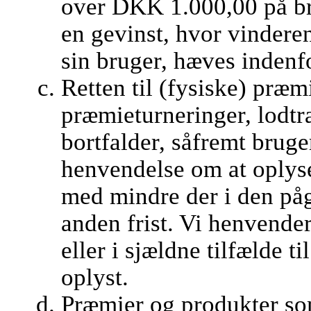
over DKK 1.000,00 på br
en gevinst, hvor vindere
sin bruger, hæves indenf
Retten til (fysiske) præm
præmieturneringer, lodt
bortfalder, såfremt brug
henvendelse om at oplys
med mindre der i den på
anden frist. Vi henvender
eller i sjældne tilfælde t
oplyst.
Præmier og produkter som