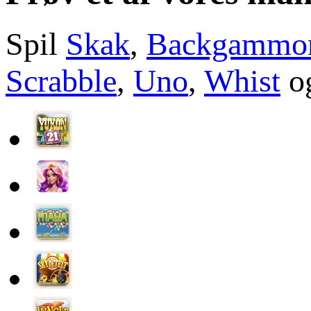
Spil
Skak
,
Backgammo
Scrabble
,
Uno
,
Whist
og