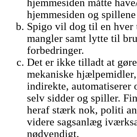
hjemmesiden måtte have/
hjemmesiden og spillene 
Spigo vil dog til en hver t
mangler samt lytte til br
forbedringer.
Det er ikke tilladt at gør
mekaniske hjælpemidler, 
indirekte, automatiserer o
selv sidder og spiller. 
heraf stærk nok, politi a
videre sagsanlæg iværksæ
nødvendigt.