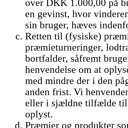
over DKK 1.000,00 på br
en gevinst, hvor vindere
sin bruger, hæves indenf
Retten til (fysiske) præm
præmieturneringer, lodt
bortfalder, såfremt brug
henvendelse om at oplys
med mindre der i den på
anden frist. Vi henvender
eller i sjældne tilfælde t
oplyst.
Præmier og produkter som