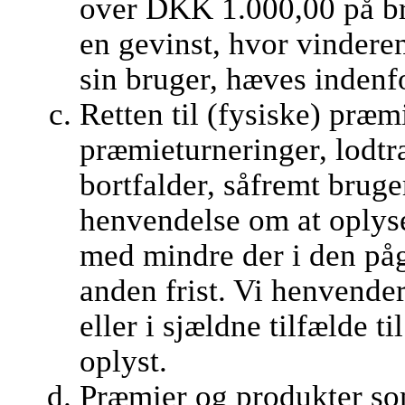
over DKK 1.000,00 på br
en gevinst, hvor vindere
sin bruger, hæves indenf
Retten til (fysiske) præm
præmieturneringer, lodt
bortfalder, såfremt brug
henvendelse om at oplys
med mindre der i den på
anden frist. Vi henvender
eller i sjældne tilfælde t
oplyst.
Præmier og produkter som