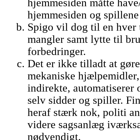
hjemmesiden måtte have/
hjemmesiden og spillene 
Spigo vil dog til en hver t
mangler samt lytte til br
forbedringer.
Det er ikke tilladt at gør
mekaniske hjælpemidler, 
indirekte, automatiserer o
selv sidder og spiller. 
heraf stærk nok, politi a
videre sagsanlæg iværksæ
nødvendigt.